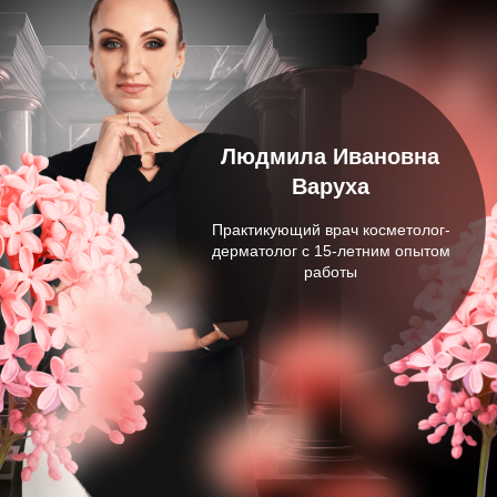
ПЕРВАЯ ОНЛАЙН-ШКОЛА
БЕЗОПАСНЫХ ИНЪЕКЦИЙ
ЛЮДМИЛЫ ВАРУХА
Политика конфиденциальности
Договор оферты
Подписывайтесь
на соц.сети:
Контакты
mail@botoxschool.ru
+7 958 578 30 39