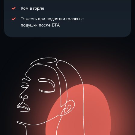
Самое главное
— вы не просто в теории изучите все
осложнения и поймёте, что их вызывает, вы будете
чётко
знать, как корректировать любое осложнение после БТА
— у вас будет
пошаговый понятный алгоритм
в формате
видеоурока