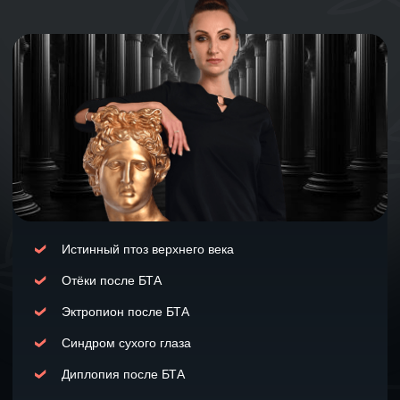
Специалистов Ботулинотерапии (МООСБТ)
Прошла свыше 50 обучений по анатомии,
косметологии, и ботулинотерапии
Создала первый в России тренажёр для
косметологов, который позволяет
отработать все техники Full Face
Автор методических пособий по
ботулинотерапии
Организовала и проводит кадавер-диссекции на
биоматериале нового поколения на базе
кадаверного центра в Сколково и Первого МГМУ им.
И. М. Сеченова (г. Москва)
Основала «Первую онлайн-школу безопасных
инъекций ботулинотерапии», свыше 1 000 учеников
которой успешно прошли обучение и сейчас
практикуют БТА без осложнений