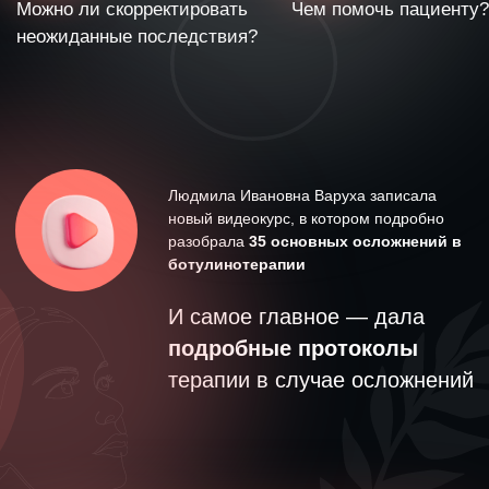
Каждый из 35 уроков курса —
это
подробный видеоразбор
конкретного осложнения
Что входит в урок?
Изучение
клинической картины осложнения
—
примеры на реальных пациентах