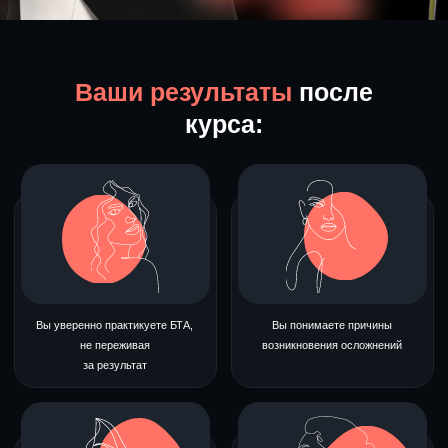
Реквизиты
ИП ВАРУХА Л.И.
ИНН 261706286149
ОГРНИП 321265100101076
2016 - 2026 © Первая онлайн школа
БЕЗОПАСНЫХ ИНЪЕКЦИЙ
* - В соответствии с ч. 3 ст. 75 Федерального закона № 273-
ФЗ «Об образовании в Российской Федерации», требования к
уровню образования могут устанавливаться, если это
обусловлено спецификой программы. Освоение
практических навыков по ботулинотерапии связано с
выполнением медицинских манипуляций, которые, согласно
Федеральному закону № 323-ФЗ «Об охране здоровья
граждан» (ст. 69, 100) и приказам Минздрава, могут
осуществляться только лицами, имеющими медицинское
образование.