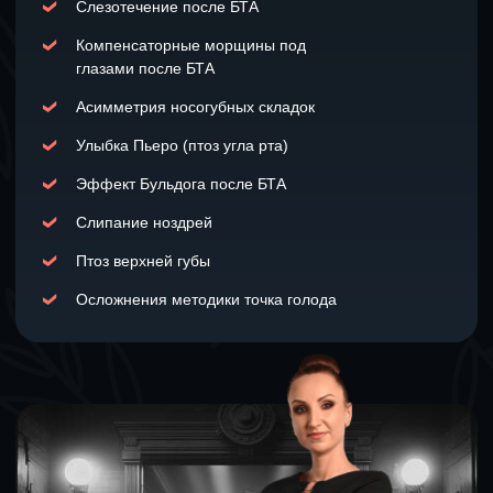
Людмила Ивановна
Варуха
Практикующий врач косметолог-
дерматолог с 15-летним опытом
работы
Ваши результаты
после
курса: