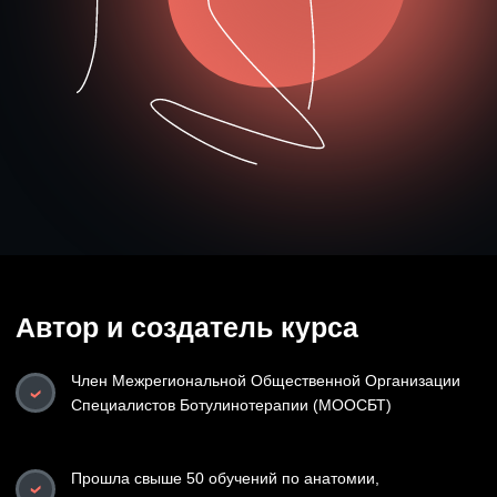
Заполните форму ниже
и
получите мгновенный
доступ к урокам
ШАГ #1
ШАГ #2
ШАГ #3
Введите данные
Оплатите доступ к
Приступайте к
урокам
обучению
Стоимость -
30 000₽