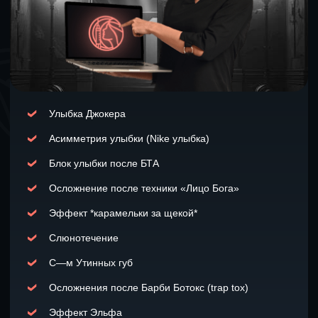
Вы уверенно практикуете БТА,
Вы понимаете причины
не переживая
возникновения осложнений
за результат
Вы знаете, как не допустить
Вы уверенно действуете, даже
осложнений в своей практике
если пациент получил осложнение
— у вас есть алгоритм на любой
случай
В случае необходимости вы
проводите пациенту
Вы помогаете своим коллегам, у
грамотную терапию
которых случаются осложнения