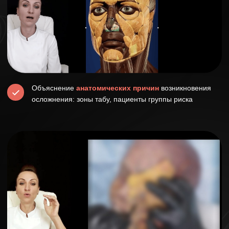
35 тем уроков курса
и осложнений после БТА
Вы будете понимать причины возникновения этих
осложнений, а также знать, какую терапию нужно
назначить пациенту
Птоз лобной мышцы эффект парашюта
Асимметрия бровей
Аватар