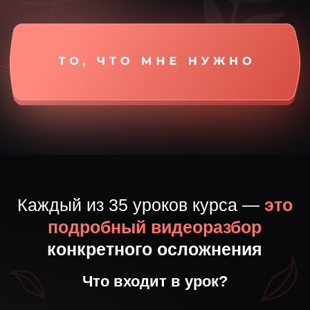
Объяснение
анатомических причин
возникновения
осложнения: зоны табу, пациенты группы риска
Кадавер-диссекция
с демонстрацией зоны,
в которой произошло осложнение