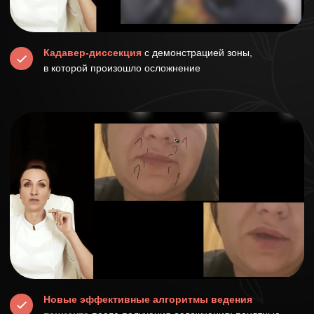
Птоз межбровья
Брови Мефистофеля
Заломы над бровями
Бейсбольная кепка
Птоз головок бровей
Головные боли в затылочной и височной
области после БТА
Красные папулы после БТА
Аллергические реакции после БТА
(отёк
Квинке, Крапивница)