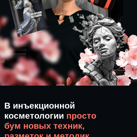
косметологии
просто
бум новых техник,
разметок и методик
Растёт и количество
осложнений
у пациентов
Не всегда
косметологи понимают:
1
2
Почему пациент получил
Как именно
осложнение — что могло
действовать
его вызвать?
с осложнениями?
3
4
Можно ли скорректировать
Чем помочь пациенту?
неожиданные последствия?