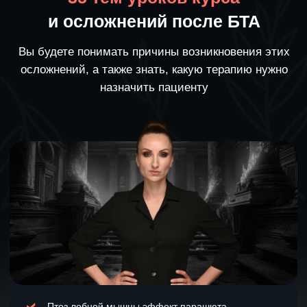
Улыбка Джокера
Асимметрия улыбки (Nike улыбка)
Блок улыбки после БТА
Осложнение после техники «Лицо Бога»
Эффект *карамельки за щекой*
Слюнотечение
С—м Утинных губ
Осложнения после Барби Ботокс (trap tox)
Эффект Эльфа
Ком в горле
Тяжесть при поднятии головы с
подушки после БТА