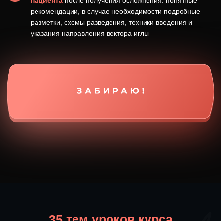
Истинный птоз верхнего века
Отёки после БТА
Эктропион после БТА
Cиндром сухого глаза
Диплопия после БТА
Слезотечение после БТА
Компенсаторные морщины под
глазами после БТА
Асимметрия носогубных складок
Улыбка Пьеро (птоз угла рта)
Эффект Бульдога после БТА
Слипание ноздрей
Птоз верхней губы
Осложнения методики точка голода