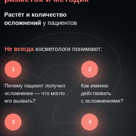
Людмила Ивановна Варуха записала
новый видеокурс, в котором подробно
разобрала
35 основных осложнений в
ботулинотерапии
И самое главное — дала
подробные протоколы
терапии в случае осложнений