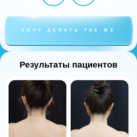
Этапы докоррекции: через какой интервал важно
проводить повторную сессию, дозировки БТА на
докоррекции
Демонстрация анатомически безопасной
техники введения БТА тип А
Выдача сертификата
ПОПАСТЬ НА ПРАКТИКУМ
Этот практикум
для вас, если:
Вы много слышали
о Барби-ботоксе, видели
ролики, но считаете эту
процедуру опасной