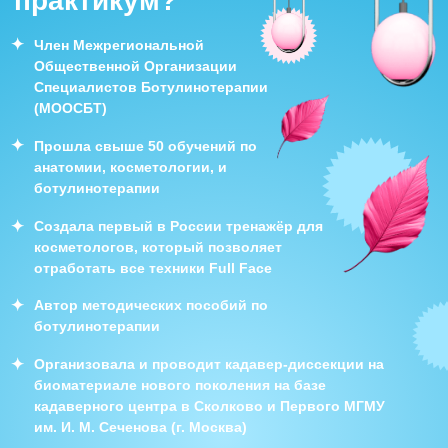
практикума
Доступ к записям практикума
#1
на 30 дней
Сертификат о прохождении
#2
практикума после сдачи
финального тестирования
Стоимость практикума
19 800₽