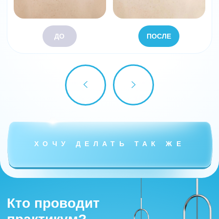
Вы пробовали расслаблять
шейно-воротниковую
мышцу, но что-то пошло не
так
Пациентки уже просили записать
вас на Барби-ботокс, но вы
переживаете, что не дадите
нужный результат
Вы хотите освоить
трендовую технику и
безопасно проводить её для
своих пациентов
ЭТО ПРО МЕНЯ
Что вы получите
при покупке