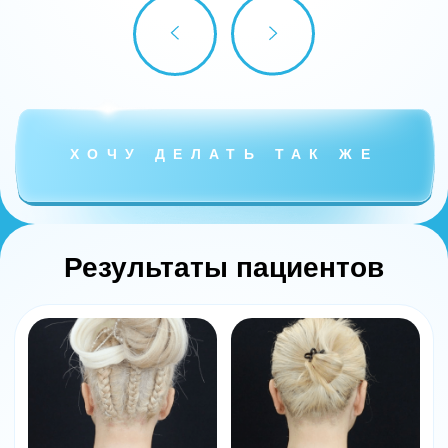
Программа практикума
День 1
Что такое процедура Барби Ботокс
Отличия процедуры Барби Ботокс
процедуры от TrapTox
Механизм действия методики Барби Ботокс
Разбор мышцы мишени на 3D атласе
Опасна ли методика для здоровья пациента
На какой день развивается результат