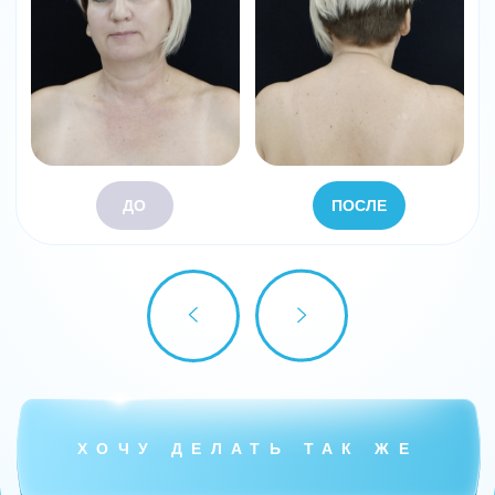
ДО
ПОСЛЕ
ХОЧУ ДЕЛАТЬ ТАК ЖЕ
Кто проводит
практикум?
Член Межрегиональной
Общественной Организации
Специалистов Ботулинотерапии
(МООСБТ)
Прошла свыше 50 обучений по
анатомии, косметологии, и