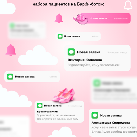
Что такое
Барби-ботокс?
Тренд-2023 и 24 года
в
косметологии
Процедура, направленная на то, чтобы
сделать мышцы шеи тоньше и
длиннее
и расслабить шейно-
воротниковую зону