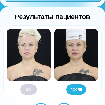
ботулинотерапии
Создала первый в России тренажёр для
косметологов, который позволяет
отработать все техники Full Face
Автор методических пособий по
ботулинотерапии
Организовала и проводит кадавер-диссекции на
биоматериале нового поколения на базе
кадаверного центра в Сколково и Первого МГМУ
им. И. М. Сеченова (г. Москва)
Основала «Первую онлайн-школу безопасных
инъекций ботулинотерапии», свыше 1 000
учеников которой успешно прошли обучение и
сейчас практикуют БТА без осложнений
Людмила
Варуха
Практикующий врач-
косметолог с 15-летним
опытом работы