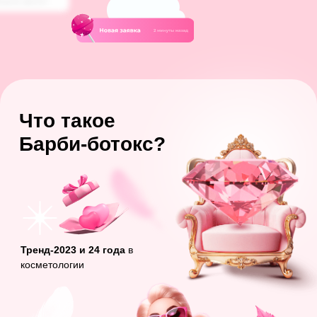
Услуга, спрос на которую будет расти
из-за гаджетозависимости —
главной
причины постоянного напряжения в теле
После ботокса «Барби»
пациенты
получают максимальное улучшение
общего состояния
за счёт снижения
тонуса трапециевидной мышцы
ОСВОИТЬ БАРБИ-БОТОКС
Внимание!