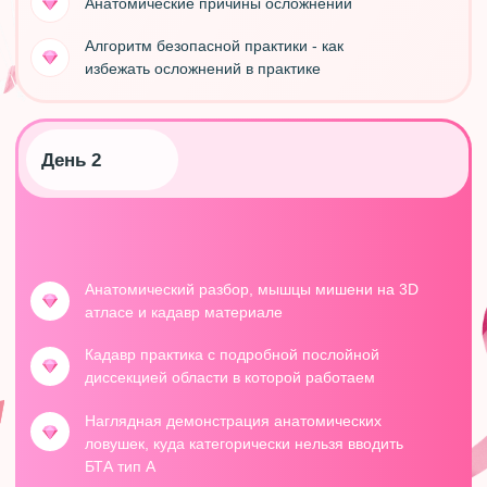
Федеральному закону № 323-ФЗ «Об охране здоровья
граждан» (ст. 69, 100) и приказам Минздрава, могут
осуществляться только лицами, имеющими медицинское
образование.