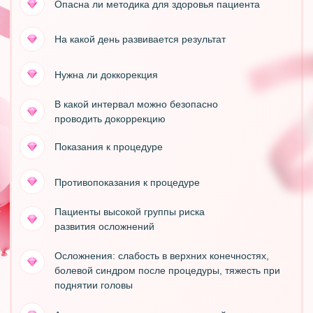
Контакты
mail@botoxschool.ru
+7 958 578 30 39
Реквизиты
ИП ВАРУХА Л.И.
ИНН 261706286149
ОГРНИП 321265100101076
2016 - 2026 © Первая онлайн школа
БЕЗОПАСНЫХ ИНЪЕКЦИЙ
* - В соответствии с ч. 3 ст. 75 Федерального закона № 273-
ФЗ «Об образовании в Российской Федерации», требования к
уровню образования могут устанавливаться, если это
обусловлено спецификой программы. Освоение
практических навыков по ботулинотерапии связано с
выполнением медицинских манипуляций, которые, согласно