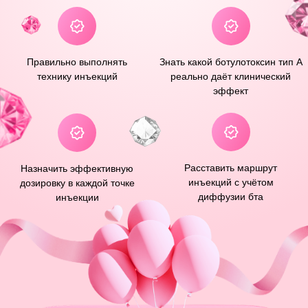
РЕЗУЛЬТАТ
Главный результат —
после практикума вы сможете записывать пациентов на
популярную процедуру и уверенно проводить её, не
переживая за осложнения
ОСВОИТЬ БАРБИ-БОТОКС
Результаты пациентов
ДО
ПОСЛЕ