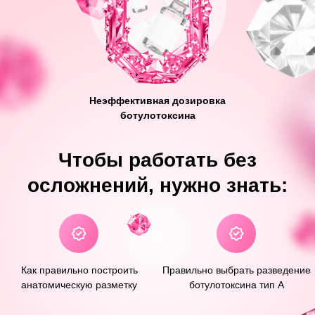
Разберётесь в том, как
Узнаете, какой токсин
анатомически устроена
подходит для
трапецевидная мышца и что
процедуры
нужно учитывать при её
инъецировании
Научитесь безопасно
Поймёте причины возможных
работать в технике Барби-
осложнений после Барби-
ботокса
ботокса