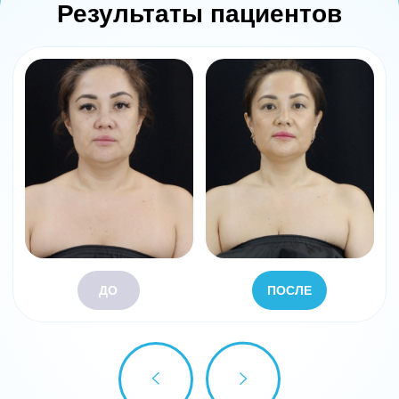
атласе и кадавр материале
Кадавр практика с подробной послойной
диссекцией области в которой работаем
Наглядная демонстрация анатомических
ловушек, куда категорически нельзя вводить
БТА тип А
Алгоритм безопасной практики - как
избежать осложнений в практике
Осложнения: слабость в верхних конечностях,
болевой синдром после процедуры, тяжесть при
поднятии головы
Анатомически безопасная разметка
Разбор БТА тип А в практике,
которые дают результат
Какие ботулотоксины тип А безопасно
применять в данной методике
Какое выбрать разведение БТА тип А для
получения эффекта у пациента
Эффективные и безопасные дозировки БТА тип А
для достижения клинического эффекта