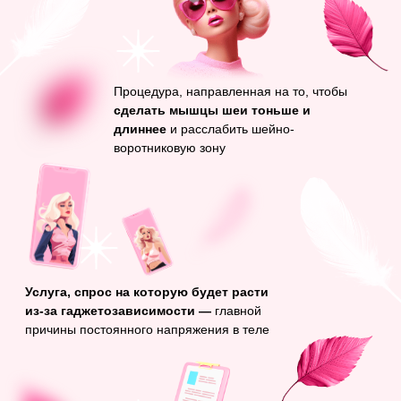
Возможные осложнения после
Барби-ботокса:
Неверная
Неправильное
разметка
разведение
Неэффективная дозировка
ботулотоксина