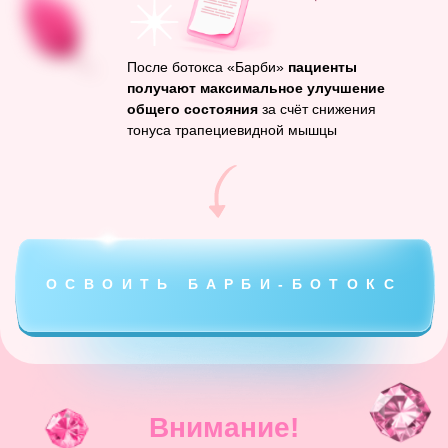
Чтобы работать без
осложнений, нужно знать:
Как правильно построить
Правильно выбрать разведение
анатомическую разметку
ботулотоксина тип А
Правильно выполнять
Знать какой ботулотоксин тип А
технику инъекций
реально даёт клинический
эффект
Расставить маршрут
Назначить эффективную
инъекций с учётом
дозировку в каждой точке
диффузии бта
инъекции