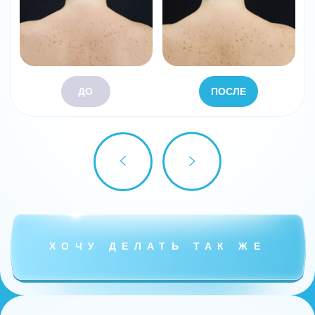
Нужна ли доккорекция
В какой интервал можно безопасно
проводить докоррекцию
Показания к процедуре
Противопоказания к процедуре
Пациенты высокой группы риска
развития осложнений
Осложнения: слабость в верхних конечностях,
болевой синдром после процедуры, тяжесть при
поднятии головы
Анатомические причины осложнений
Алгоритм безопасной практики - как
избежать осложнений в практике
День 2
Анатомический разбор, мышцы мишени на 3D